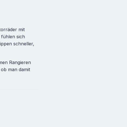
torräder mit
 fühlen sich
ippen schneller,
amen Rangieren
d ob man damit