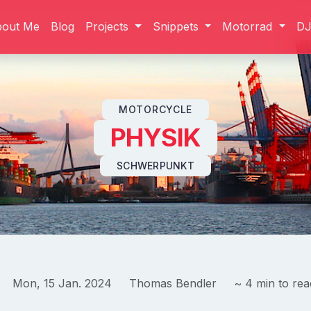
bout Me
Blog
Projects
Snippets
Motorrad
D
Skip to content
MOTORCYCLE
PHYSIK
SCHWERPUNKT
Mon, 15 Jan. 2024
Thomas Bendler
~ 4 min to rea