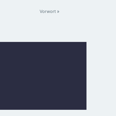
Vorwort »
w
In