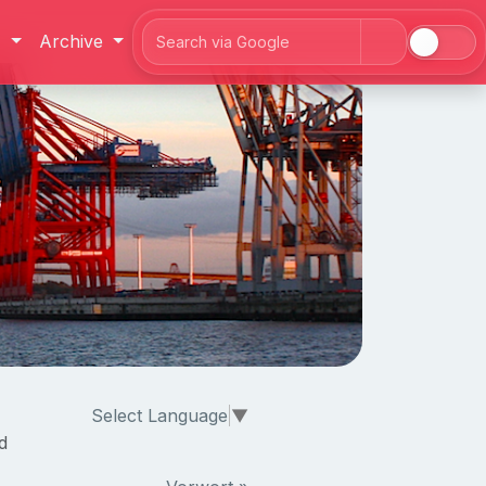
J
Archive
Search
Select Language
▼
d