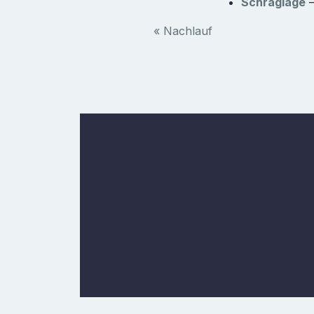
Schräglage
–
« Nachlauf