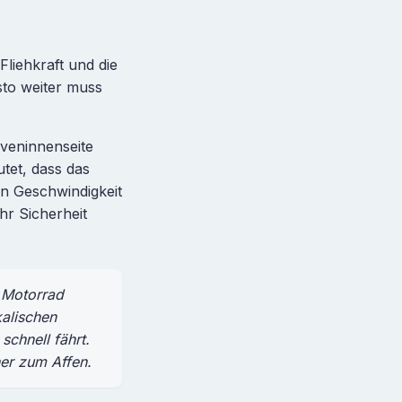
liehkraft und die
sto weiter muss
rveninnenseite
tet, dass das
n Geschwindigkeit
hr Sicherheit
 Motorrad
kalischen
schnell fährt.
her zum Affen.