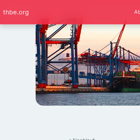
thbe.org
A