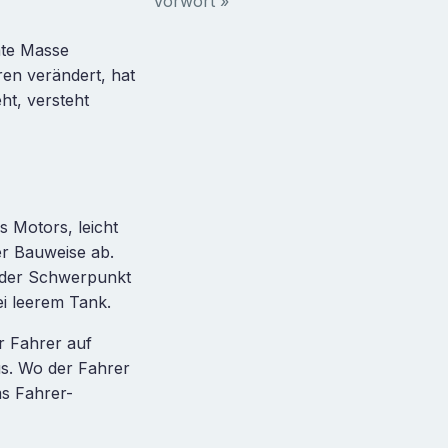
Vorwort »
mte Masse
ren verändert, hat
ht, versteht
 Motors, leicht
er Bauweise ab.
 der Schwerpunkt
ei leerem Tank.
r Fahrer auf
us. Wo der Fahrer
ms Fahrer-