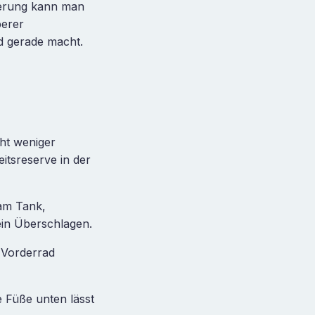
gerung kann man
berer
d gerade macht.
ht weniger
itsreserve in der
am Tank,
ein Überschlagen.
 Vorderrad
 Füße unten lässt