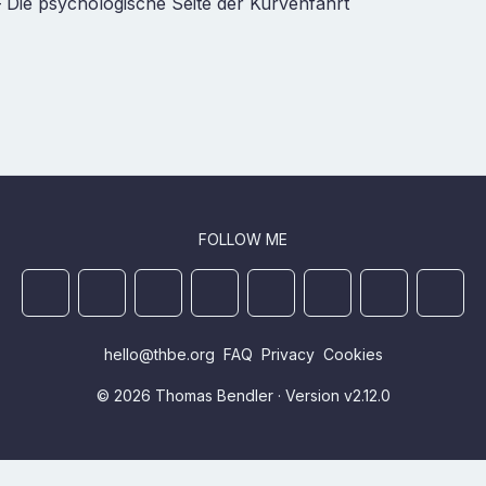
 Die psychologische Seite der Kurvenfahrt
FOLLOW ME
Mastodon
YouTube
Github
Ansible Galaxy
Docker
DEV
StackOverflo
Linked
hello@thbe.org
FAQ
Privacy
Cookies
© 2026 Thomas Bendler · Version v2.12.0